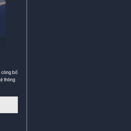
c công bố
vệ thông