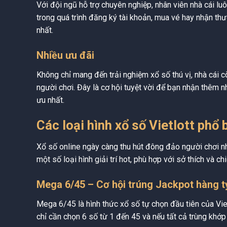
Với đội ngũ hỗ trợ chuyên nghiệp, nhân viên nhà cái l
trong quá trình đăng ký tài khoản, mua vé hay nhận th
nhất.
Nhiều ưu đãi
Không chỉ mang đến trải nghiệm xổ số thú vị, nhà cái c
người chơi. Đây là cơ hội tuyệt vời để bạn nhận thêm nh
ưu nhất.
Các loại hình xổ số Vietlott phổ
Xổ số online ngày càng thu hút đông đảo người chơi n
một số loại hình giải trí hot, phù hợp với sở thích và c
Mega 6/45 – Cơ hội trúng Jackpot hàng 
Mega 6/45 là hình thức xổ số tự chọn đầu tiên của
Vie
chỉ cần chọn 6 số từ 1 đến 45 và nếu tất cả trùng khớ