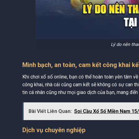
Lý do nên tham
Minh bạch, an toàn, cam kết công khai kế
Khi chơi xổ số online, bạn có thể hoàn toàn yên tâm 
công khai, nhà cái cũng cam kết sẽ không có sự can thi
tin cá nhân cũng như mọi giao dịch của bạn, mang đến t
Bài Viết Liên Quan:
Soi Cầu Xổ Số Miền Nam 15
Dịch vụ chuyên nghiệp