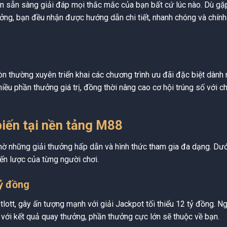
uôn sẵn sàng giải đáp mọi thắc mắc của bạn bất cứ lúc nào. Dù gặ
ưởng, bạn đều nhận được hướng dẫn chi tiết, nhanh chóng và chính
òn thường xuyên triển khai các chương trình ưu đãi đặc biệt dành 
iều phần thưởng giá trị, đồng thời nâng cao cơ hội trúng số với chi
 biến tại nền tảng M88
hờ những giải thưởng hấp dẫn và hình thức tham gia đa dạng. Dướ
hiến lược của từng người chơi.
tỷ đồng
tlott
, gây ấn tượng mạnh với giải Jackpot tối thiểu 12 tỷ đồng. N
p với kết quả quay thưởng, phần thưởng cực lớn sẽ thuộc về bạn.