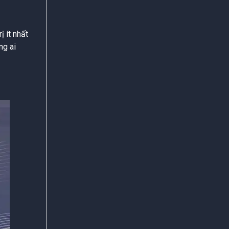
 ít nhất
ng ai