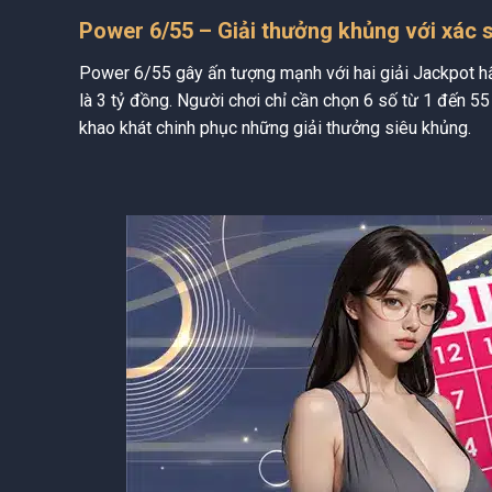
Power 6/55 – Giải thưởng khủng với xác 
Power 6/55 gây ấn tượng mạnh với hai giải Jackpot hấp
là 3 tỷ đồng. Người chơi chỉ cần chọn 6 số từ 1 đến 55 
khao khát chinh phục những giải thưởng siêu khủng.