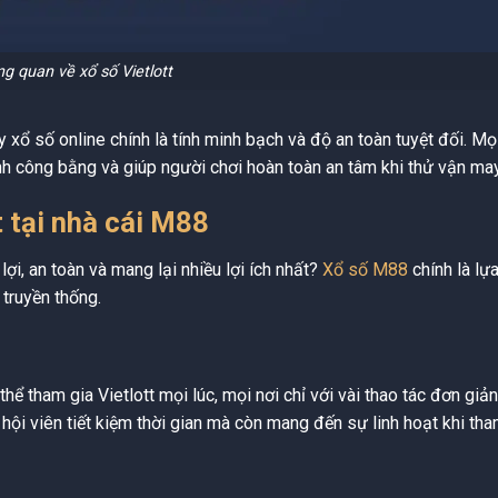
g quan về xổ số Vietlott
xổ số online chính là tính minh bạch và độ an toàn tuyệt đối. Mọ
 công bằng và giúp người chơi hoàn toàn an tâm khi thử vận may
t tại nhà cái M88
ợi, an toàn và mang lại nhiều lợi ích nhất?
Xổ số M88
chính là lự
 truyền thống.
 thể tham gia
Vietlott
mọi lúc, mọi nơi chỉ với vài thao tác đơn giản
 hội viên tiết kiệm thời gian mà còn mang đến sự linh hoạt khi tha